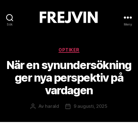
Sök
Meny
Frejvin
Kategorier
OPTIKER
När en synundersökning
ger nya perspektiv på
vardagen
Av
harald
9 augusti, 2025
Inläggsförfattare
Inläggsdatum