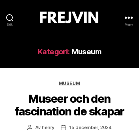
Sök
Meny
Frejvin
Kategori:
Museum
Kategorier
MUSEUM
Museer och den
fascination de skapar
Av
henry
15 december, 2024
Inläggsförfattare
Inläggsdatum