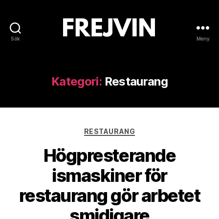
Sök
Meny
Frejvin
Kategori:
Restaurang
Kategorier
RESTAURANG
Högpresterande
ismaskiner för
restaurang gör arbetet
smidigare