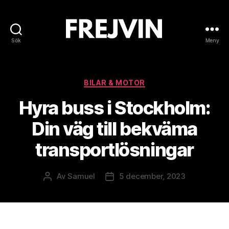
Sök
Meny
Frejvin
Kategorier
BILAR & MOTOR
Hyra buss i Stockholm:
Din väg till bekväma
transportlösningar
Av
Samuel
5 december, 2023
Inläggsförfattare
Inläggsdatum