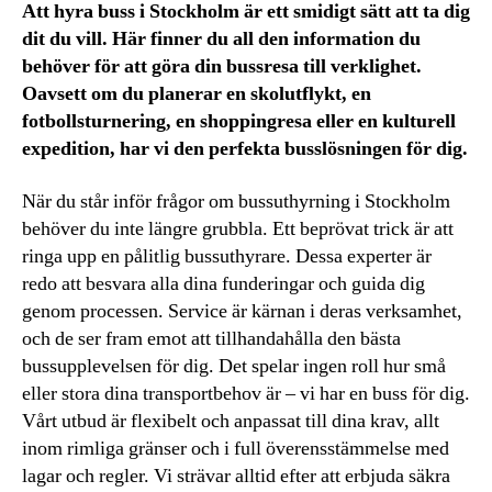
Att hyra buss i Stockholm är ett smidigt sätt att ta dig
dit du vill. Här finner du all den information du
behöver för att göra din bussresa till verklighet.
Oavsett om du planerar en skolutflykt, en
fotbollsturnering, en shoppingresa eller en kulturell
expedition, har vi den perfekta busslösningen för dig.
När du står inför frågor om bussuthyrning i Stockholm
behöver du inte längre grubbla. Ett beprövat trick är att
ringa upp en pålitlig bussuthyrare. Dessa experter är
redo att besvara alla dina funderingar och guida dig
genom processen. Service är kärnan i deras verksamhet,
och de ser fram emot att tillhandahålla den bästa
bussupplevelsen för dig. Det spelar ingen roll hur små
eller stora dina transportbehov är – vi har en buss för dig.
Vårt utbud är flexibelt och anpassat till dina krav, allt
inom rimliga gränser och i full överensstämmelse med
lagar och regler. Vi strävar alltid efter att erbjuda säkra