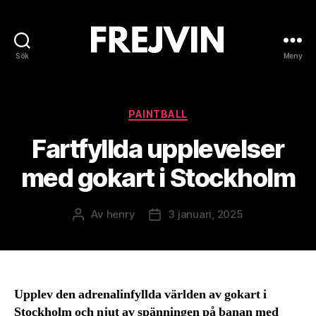
Sök
Meny
Frejvin
Kategorier
PAINTBALL
Fartfyllda upplevelser
med gokart i Stockholm
Av
henry
3 januari, 2025
Inläggsförfattare
Inläggsdatum
Upplev den adrenalinfyllda världen av gokart i
Stockholm och njut av spänningen på banan med