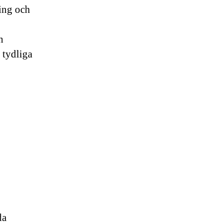
ning och
h
 tydliga
da