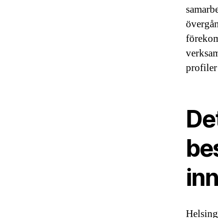
samarbe
övergån
förekom
verksam
profiler
Det
bes
in
Helsing