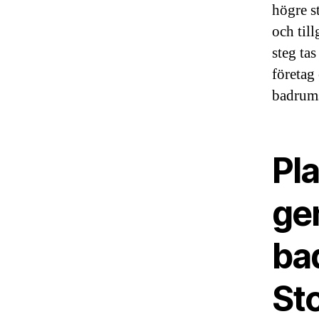
högre s
och till
steg ta
företag 
badrums
Pl
ge
ba
St