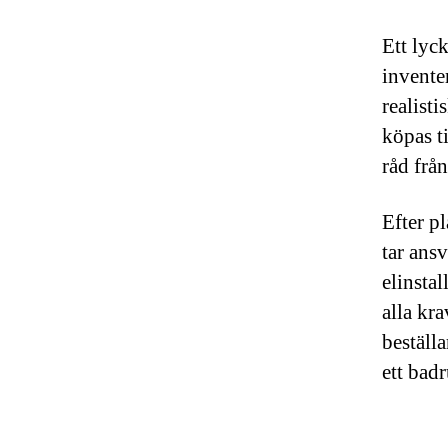
Ett lyc
inventer
realist
köpas t
råd frå
Efter p
tar ans
elinsta
alla kr
beställa
ett bad