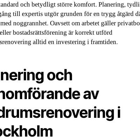
tandard och betydligt större komfort. Planering, tydli
gång till expertis utgör grunden för en trygg åtgärd d
s med noggrannhet. Oavsett om arbetet gäller privatbo
eller bostadsrättsförening är korrekt utförd
renovering alltid en investering i framtiden.
anering och
nomförande av
drumsrenovering i
ockholm