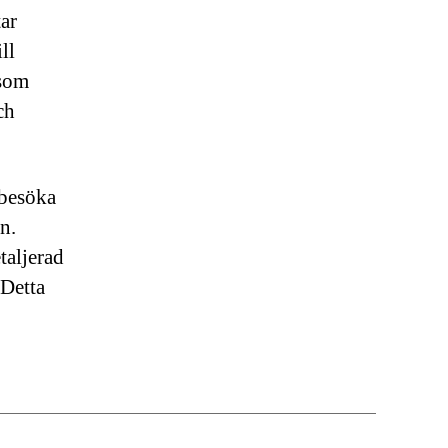
tar
ll
 som
ch
 besöka
n.
taljerad
 Detta