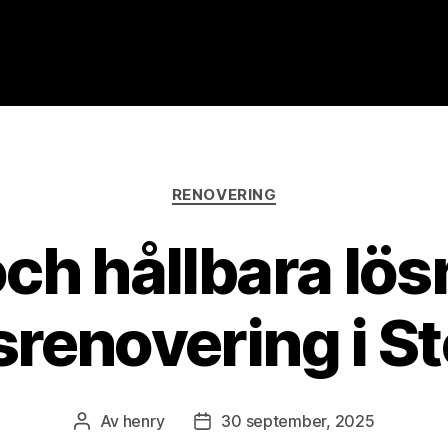
Kategorier
RENOVERING
och hållbara lös
renovering i S
Av
henry
30 september, 2025
Inläggsförfattare
Inläggsdatum