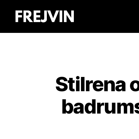
Frejvin
Stilrena 
badrums