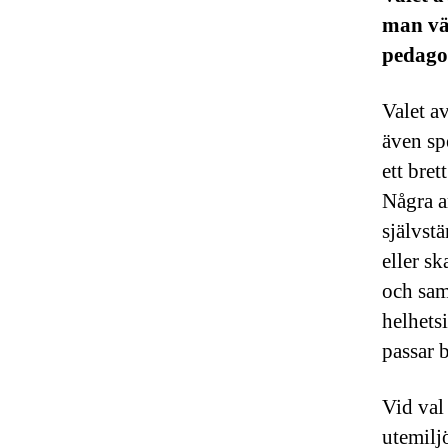
man väl
pedago
Valet a
även spe
ett bre
Några a
självst
eller s
och sam
helhets
passar b
Vid val
utemilj