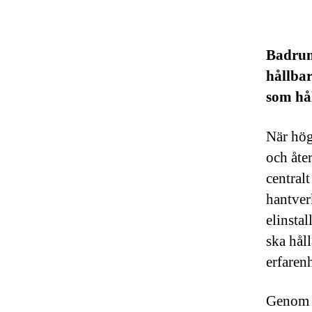
Badrum
hållbar
som hå
När hög
och åte
central
hantver
elinstal
ska hål
erfaren
Genom 