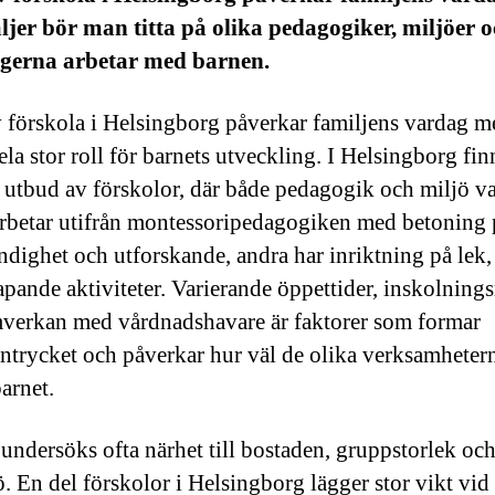
jer bör man titta på olika pedagogiker, miljöer 
gerna arbetar med barnen.
v förskola i Helsingborg påverkar familjens vardag 
la stor roll för barnets utveckling. I Helsingborg fin
tt utbud av förskolor, där både pedagogik och miljö va
rbetar utifrån montessoripedagogiken med betoning 
ändighet och utforskande, andra har inriktning på lek,
kapande aktiviteter. Varierande öppettider, inskolnings
verkan med vårdnadshavare är faktorer som formar
intrycket och påverkar hur väl de olika verksamheter
arnet.
 undersöks ofta närhet till bostaden, gruppstorlek oc
ö. En del förskolor i Helsingborg lägger stor vikt vid