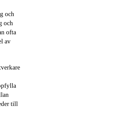
ng och
ig och
an ofta
el av
tverkare
ppfylla
llan
der till