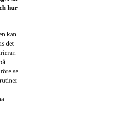
och hur
men kan
ns det
rierar.
på
 rörelse
rutiner
na
h