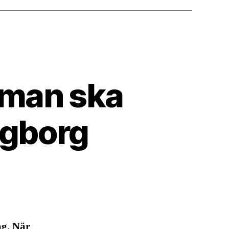
r man ska
ingborg
ag. När