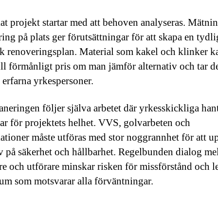
kat projekt startar med att behoven analyseras. Mätni
ing på plats ger förutsättningar för att skapa en tydl
isk renoveringsplan. Material som kakel och klinker k
ill förmånligt pris om man jämför alternativ och tar d
n erfarna yrkespersoner.
laneringen följer själva arbetet där yrkesskickliga han
var för projektets helhet. VVS, golvarbeten och
llationer måste utföras med stor noggrannhet för att u
av på säkerhet och hållbarhet. Regelbunden dialog me
re och utförare minskar risken för missförstånd och le
rum som motsvarar alla förväntningar.