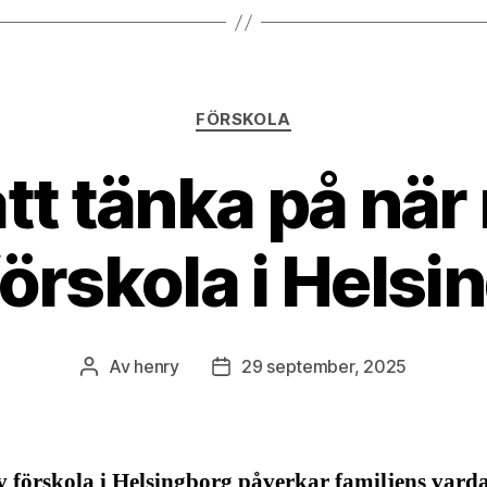
Kategorier
FÖRSKOLA
att tänka på nä
förskola i Hels
Av
henry
29 september, 2025
Inläggsförfattare
Inläggsdatum
v förskola i Helsingborg påverkar familjens vard