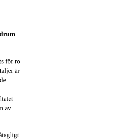
badrum
s för ro
aljer är
ade
ltatet
en av
åtagligt