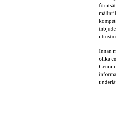
förutsä
målinri
kompete
inbjude
utrustn
Innan m
olika e
Genom o
informa
underlä