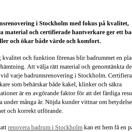
srenovering i Stockholm med fokus på kvalitet,
a material och certifierade hantverkare ger ett 
ller och ökar både värde och komfort.
 kvalitet och funktion förenas blir badrummet en plat
rhämtning. Att välja rätt material och genomtänkta det
t vid varje badrumsrenovering i Stockholm. Certifier
kare som behärskar både kakel, klinker och säkra
lationer är en avgörande faktor för att det färdiga resu
la under många år. Nöjda kunder vittnar om betydels
het och korrekt utförande.
att
renovera badrum i Stockholm
kan ett hem få en p